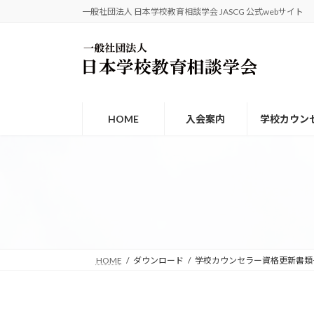
コ
ナ
一般社団法人 日本学校教育相談学会 JASCG 公式webサイト
ン
ビ
テ
ゲ
ン
ー
ツ
シ
へ
ョ
ス
ン
HOME
入会案内
学校カウン
キ
に
ッ
移
プ
動
HOME
ダウンロード
学校カウンセラー資格更新書類