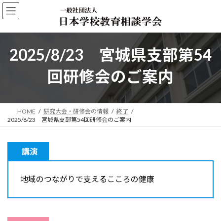
コ
ナ
ン
ビ
テ
ゲ
ン
ー
2025/8/23 宮城県支部第54
ツ
シ
へ
ョ
回研修会のご案内
ス
ン
キ
に
ッ
移
プ
動
HOME
研究大会・研修会の情報
終了
2025/8/23 宮城県支部第54回研修会のご案内
講演
地域のつながりで支えるこころの健康