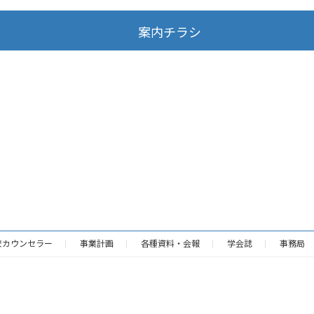
案内チラシ
校カウンセラー
事業計画
各種資料・会報
学会誌
事務局