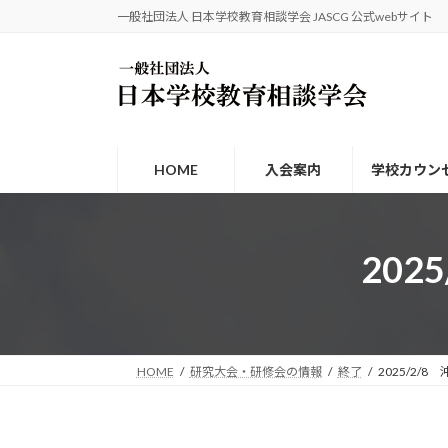
コ
ナ
一般社団法人 日本学校教育相談学会 JASCG 公式webサイト
ン
ビ
テ
ゲ
ン
ー
ツ
シ
へ
ョ
ス
ン
HOME
入会案内
学校カウン
キ
に
ッ
移
プ
動
20
HOME
研究大会・研修会の情報
終了
2025/2/